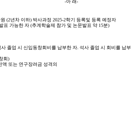
-
아 래
-
학원
(2
년차 이하
)
박사과정
2025-2
학기 등록및 등록 예정자
발표 가능한 자
(추
계학술제 참가 및 논문발표 약
15
분
)
석사 졸업 시 신입동창회비를 납부한 자
.
석사 졸업 시 회비를 납
창회
)
전액 또는 연구장려금 성격의