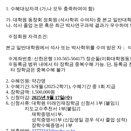
1.
수혜대상자격
(
가
,
나 모두 충족하여야 함
)
가
.
대학원 동창회 정회원
(
석사학위 수여자
)
중 본교 일반대
나
.
석사 졸업 논문 혹은 최근 박사연구과제 결과가 우수하며 
※
정회원 자격조건
:
본교 일반대학원에서 석사 또는 박사학위를 수여 받은 자
；
※
계좌번호
:
신한은행
110-565-504175
정순둘
(
이화대학원동
※
등록금 범위 내에서 타 장학금 중복수혜 가능
.
단
,
등록금 
타 장학금은 중복수혜 불가
2.
수혜인원
:
약간명
3.
수혜기간
: 6
개월
(2025-2
학기
),
수혜기간 중
1
회 지급
4.
장학금액
: 1,500,000
원
5.
신청마감
:
2025
년
9
월
17
일
(수
)
6.
신청서류
:
대학원 미래인재장학금 신청서
1
부
[
붙임
1]
지도교수추천서
1
부
[
붙임
2]
재학증명서
1
부
,
성적증명서
1
부
(
신입생일 경우 석사 졸업 성적
)
장학수혜증명서
1
부
7.
제출방법
:
32773342@ewha.ac.kr